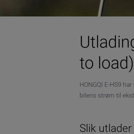
Utladin
to load)
HONGQI E-HS9 har m
bilens strøm til eks
Slik utlader