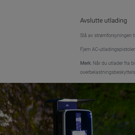
Avslutte utlading
Slå av strømforsyningen ti
Fjern AC-utladingspistol
Merk
: Når du utlader fra 
overbelastningsbeskyttels