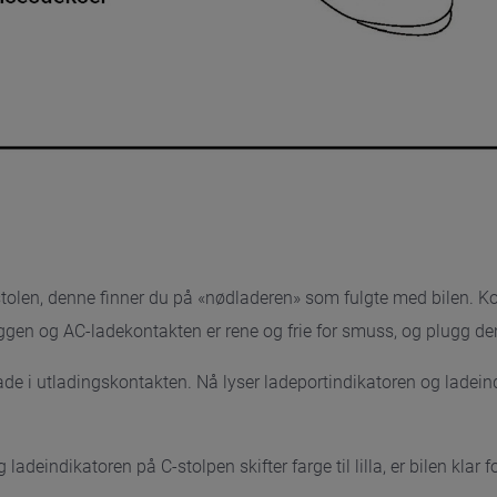
tolen, denne finner du på «nødladeren» som fulgte med bilen. Ko
ggen og AC-ladekontakten er rene og frie for smuss, og plugg den
lade i utladingskontakten. Nå lyser ladeportindikatoren og ladei
ladeindikatoren på C-stolpen skifter farge til lilla, er bilen klar f