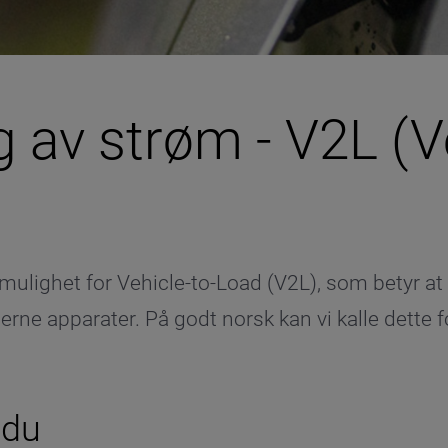
g av strøm - V2L (V
ulighet for Vehicle-to-Load (V2L), som betyr a
terne apparater. På godt norsk kan vi kalle dette fo
 du