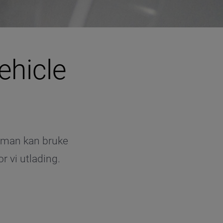
ehicle
t man kan bruke
r vi utlading.