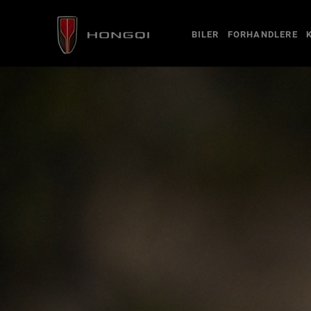
BILER
FORHANDLERE
VERKSTED
TIPS OG RÅD
FOR EIERE
KONTAKT
OM HONGQI