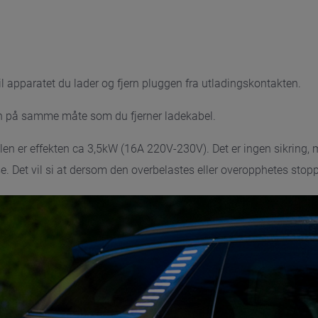
l apparatet du lader og fjern pluggen fra utladingskontakten.
en på samme måte som du fjerner ladekabel.
bilen er effekten ca 3,5kW (16A 220V-230V). Det er ingen sikring,
e. Det vil si at dersom den overbelastes eller overopphetes stop